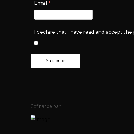
Email
*
I declare that I have read and accept the p
Subscribe
Cofinancé par: