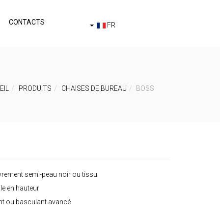
CONTACTS
FR
EIL
PRODUITS
CHAISES DE BUREAU
BOSS
vrement semi-peau noir ou tissu
ble en hauteur
ant ou basculant avancé