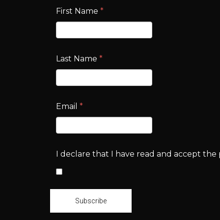
First Name
*
Last Name
*
Email
*
I declare that I have read and accept the p
Subscribe