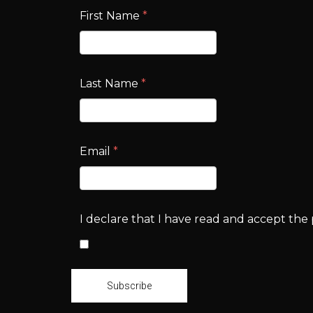
First Name
*
Last Name
*
Email
*
I declare that I have read and accept the p
Subscribe