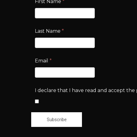
First Name
*
Last Name
*
Email
*
I declare that I have read and accept the p
Subscribe